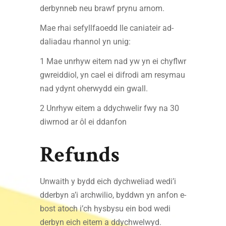
derbynneb neu brawf prynu arnom.
Mae rhai sefyllfaoedd lle caniateir ad-
daliadau rhannol yn unig:
1 Mae unrhyw eitem nad yw yn ei chyflwr
gwreiddiol, yn cael ei difrodi am resymau
nad ydynt oherwydd ein gwall.
2 Unrhyw eitem a ddychwelir fwy na 30
diwrnod ar ôl ei ddanfon
Refunds
Unwaith y bydd eich dychweliad wedi’i
dderbyn a’i archwilio, byddwn yn anfon e-
bost atoch i’ch hysbysu ein bod wedi
derbyn eich eitem a ddychwelwyd.