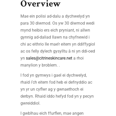
Overview
Mae ein polisi ad-dalu a dychwelyd yn
para 30 diwrnod. Os yw 30 diwrnod wedi
mynd heibio ers eich pryniant, ni allwn
gynnig ad-daliad llawn na chyfnewid i
chi ac eithrio lle mae’r eitem yn ddiffygiol
ac os felly dylech gysylltu â ni yn ddi-oed
yn
sales@citrineskincare.net
a rhoi
manylion y broblem. .
I fod yn gymwys i gael ei dychwelyd,
rhaid i’ch eitem fod heb ei defnyddio ac
yn yr un cyflwr ag y gwnaethoch ei
derbyn. Rhaid iddo hefyd fod yn y pecyn
gwreiddiol.
I gwblhau eich ffurflen, mae angen