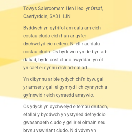
Towys Saleroomsm Hen Heol yr Orsaf,
Caerfyrddin, SA31 1JN
Byddwch yn gyfrifol am dalu am eich
costau cludo eich hun ar gyfer
dychwelyd eich eitem. Ni ellir ad-dalu
costau cludo. Os byddwch yn derbyn ad-
daliad, bydd cost cludo nwyddau yn ôl
yn cael ei dynnu o’ch ad-daliad.
Yn dibynnu ar ble rydych chi’n byw, gall
yr amser y gall ei gymryd i’ch cynnyrch a
gyfnewidir eich cyrraedd amrywio.
Os ydych yn dychwelyd eitemau drutach,
efallai y byddwch yn ystyried defnyddio
gwasanaeth cludo y gellir ei olrhain neu
brynu yswiriant cludo. Nid ydym yn