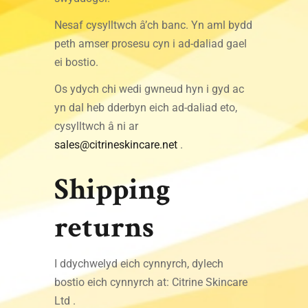
Nesaf cysylltwch â’ch banc. Yn aml bydd
peth amser prosesu cyn i ad-daliad gael
ei bostio.
Os ydych chi wedi gwneud hyn i gyd ac
yn dal heb dderbyn eich ad-daliad eto,
cysylltwch â ni ar
sales@citrineskincare.net
.
Shipping
returns
I ddychwelyd eich cynnyrch, dylech
bostio eich cynnyrch at: Citrine Skincare
Ltd .