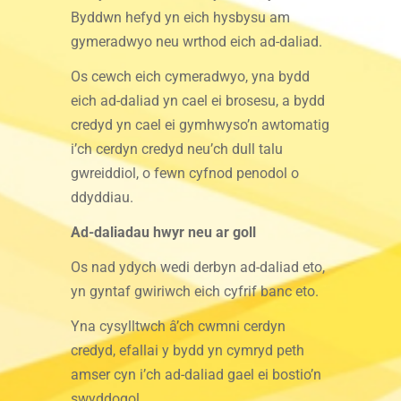
Byddwn hefyd yn eich hysbysu am
gymeradwyo neu wrthod eich ad-daliad.
Os cewch eich cymeradwyo, yna bydd
eich ad-daliad yn cael ei brosesu, a bydd
credyd yn cael ei gymhwyso’n awtomatig
i’ch cerdyn credyd neu’ch dull talu
gwreiddiol, o fewn cyfnod penodol o
ddyddiau.
Ad-daliadau hwyr neu ar goll
Os nad ydych wedi derbyn ad-daliad eto,
yn gyntaf gwiriwch eich cyfrif banc eto.
Yna cysylltwch â’ch cwmni cerdyn
credyd, efallai y bydd yn cymryd peth
amser cyn i’ch ad-daliad gael ei bostio’n
swyddogol.